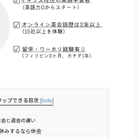
タップできる目次
[
hide
]
の休会と退会の違い
休みするなら休会