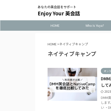
あなたの英会話をサポート
Enjoy Your 英会話
HOME
Who Is Yuya?
HOME
>
ネイティブキャンプ
ネイティブキャンプ
オン
DM
して
202
DMM
します
い ・